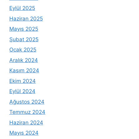
Eylül 2025
Haziran 2025
Mayıs 2025
Şubat 2025
Ocak 2025
Aralık 2024
Kasım 2024
Ekim 2024
Eylül 2024
Ağustos 2024
Temmuz 2024
Haziran 2024
Mayıs 2024