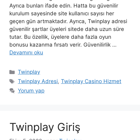
Ayrıca bunları ifade edin. Hatta bu güvenilir
kurulum sayesinde site kullanıcı sayısı her
geçen gün artmaktadır. Ayrıca, Twinplay adresi
güvenilir şartlar üyeleri sitede daha uzun süre
tutar. Bu özellik, üyelere daha fazla oyun
bonusu kazanma fırsatı verir. Güvenilirlik …
Devamını oku
Kategoriler
Twinplay
Etiketler
Twinplay Adresi
,
Twinplay Casino Hizmet
Yorum yap
Twinplay Giriş