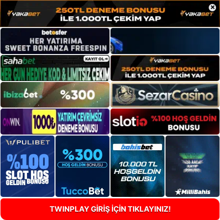
×
TWINPLAY GİRİŞ İÇİN TIKLAYINIZ!