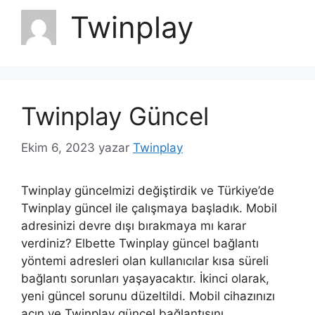
Twinplay
Twinplay Güncel
Ekim 6, 2023
yazar
Twinplay
Twinplay güncelmizi değiştirdik ve Türkiye’de
Twinplay güncel ile çalışmaya başladık. Mobil
adresinizi devre dışı bırakmaya mı karar
verdiniz? Elbette Twinplay güncel bağlantı
yöntemi adresleri olan kullanıcılar kısa süreli
bağlantı sorunları yaşayacaktır. İkinci olarak,
yeni güncel sorunu düzeltildi. Mobil cihazınızı
açın ve Twinplay güncel bağlantısını