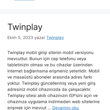
Twinplay
Ekim 5, 2023
yazar
Twinplay
Twinplay mobil girişi sitenin mobil versiyonu
mevcuttur. Bunun için cep telefonu veya
tabletinizin olması ve bu cihazlar üzerinden
internet bağlantısına erişmeniz yeterlidir. Mobil
ve masaüstü aboneler arasında adres farkı
yoktur. Twinplay güncellenmiş veya yeni giriş
adresiniz mobil cihazınızda da çalışacaktır.
Twinplay sitesi akıllı cihazınızın ISP’sini açın ve
cihazınıza uygulama indirmeden web sitelerine
erişmek için mevcut …
Devamını oku