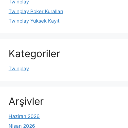
Twinplay
Twinplay Poker Kuralları
Twinplay Yüksek Kayıt
Kategoriler
Twinplay
Arşivler
Haziran 2026
Nisan 2026