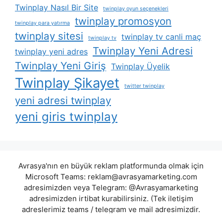
Twinplay Nasıl Bir Site
twinplay oyun seçenekleri
twinplay promosyon
twinplay para yatırma
twinplay sitesi
twinplay tv canli maç
twinplay tv
Twinplay Yeni Adresi
twinplay yeni adres
Twinplay Yeni Giriş
Twinplay Üyelik
Twinplay Şikayet
twitter twinplay
yeni adresi twinplay
yeni giris twinplay
Avrasya'nın en büyük reklam platformunda olmak için
Microsoft Teams:
reklam@avrasyamarketing.com
adresimizden veya Telegram: @Avrasyamarketing
adresimizden irtibat kurabilirsiniz. (Tek iletişim
adreslerimiz teams / telegram ve mail adresimizdir.
Harici hiçbir iletişim adresimiz bulunmamaktadır.