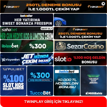
×
TWINPLAY GİRİŞ İÇİN TIKLAYINIZ!