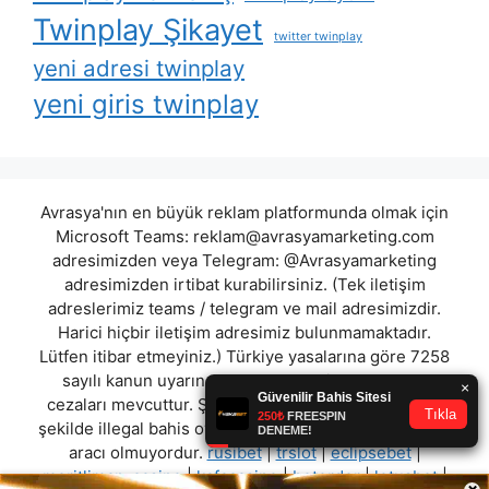
Twinplay Şikayet
twitter twinplay
yeni adresi twinplay
yeni giris twinplay
Avrasya'nın en büyük reklam platformunda olmak için
Microsoft Teams:
reklam@avrasyamarketing.com
adresimizden veya Telegram: @Avrasyamarketing
adresimizden irtibat kurabilirsiniz. (Tek iletişim
adreslerimiz teams / telegram ve mail adresimizdir.
Harici hiçbir iletişim adresimiz bulunmamaktadır.
Lütfen itibar etmeyiniz.) Türkiye yasalarına göre 7258
sayılı kanun uyarınca yasa dışı bahis oynamanın
cezaları mevcuttur. Şu an bulunduğunuz site hiç bir
şekilde illegal bahis oyunları oynatmıyor ve oynamaya
aracı olmuyordur.
rusibet
|
trslot
|
eclipsebet
|
meritliman-casino
|
kafacasino
|
betorder
|
lotusbet
|
×