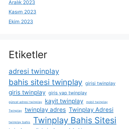
Aralık 2023
Kasım 2023
Ekim 2023
Etiketler
adresi twinplay
bahis sitesi twinplay
girisi twinplay
giris twinplay
giris yap twinplay
kayit twinplay
güncel adresi twinplay
mobil twinplay
twinplay adres
Twinplay Adresi
Twinplay
Twinplay Bahis Sitesi
twinplay bahis