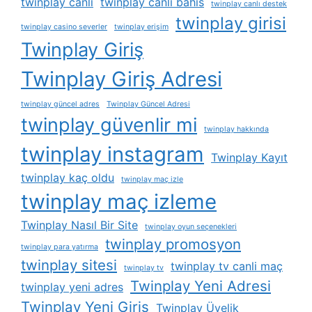
twinplay canli
twinplay canlı bahis
twinplay canlı destek
twinplay girisi
twinplay casino severler
twinplay erişim
Twinplay Giriş
Twinplay Giriş Adresi
twinplay güncel adres
Twinplay Güncel Adresi
twinplay güvenlir mi
twinplay hakkında
twinplay instagram
Twinplay Kayıt
twinplay kaç oldu
twinplay maç izle
twinplay maç izleme
Twinplay Nasıl Bir Site
twinplay oyun seçenekleri
twinplay promosyon
twinplay para yatırma
twinplay sitesi
twinplay tv canli maç
twinplay tv
Twinplay Yeni Adresi
twinplay yeni adres
Twinplay Yeni Giriş
Twinplay Üyelik