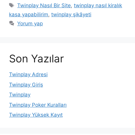
Etiketler
Twinplay Nasıl Bir Site
,
twinplay nasıl kiralık
kasa yapabilirim
,
twinplay şikâyeti
Yorum yap
Son Yazılar
Twinplay Adresi
Twinplay Giriş
Twinplay
Twinplay Poker Kuralları
Twinplay Yüksek Kayıt