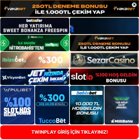
×
TWINPLAY GİRİŞ İÇİN TIKLAYINIZ!