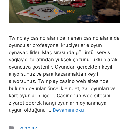
Twinplay casino alanı belirlenen casino alanında
oyuncular profesyonel krupiyerlerle oyun
oynayabilirler. Maç sırasında görüntü, servis
sağlayıcı tarafından yüksek çözünürlüklü olarak
oyuncuya gösterilir. Oyundan gerçekten keyif
alıyorsunuz ve para kazanmaktan keyif
alıyorsunuz. Twinplay casino web sitesinde
bulunan oyunlar öncelikle rulet, zar oyunları ve
kart oyunlarını içerir. Casinonun web sitesini
ziyaret ederek hangi oyunların oynanmaya
uygun olduğunu …
Devamını oku
Kategoriler
Twinplay