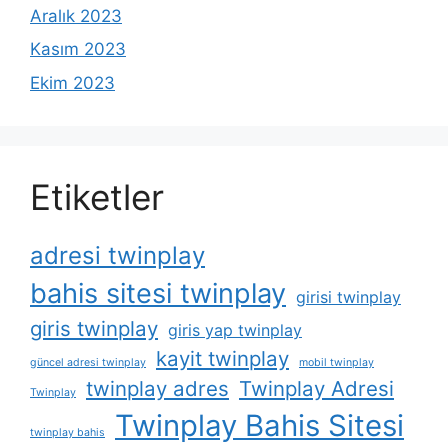
Aralık 2023
Kasım 2023
Ekim 2023
Etiketler
adresi twinplay
bahis sitesi twinplay
girisi twinplay
giris twinplay
giris yap twinplay
kayit twinplay
güncel adresi twinplay
mobil twinplay
twinplay adres
Twinplay Adresi
Twinplay
Twinplay Bahis Sitesi
twinplay bahis