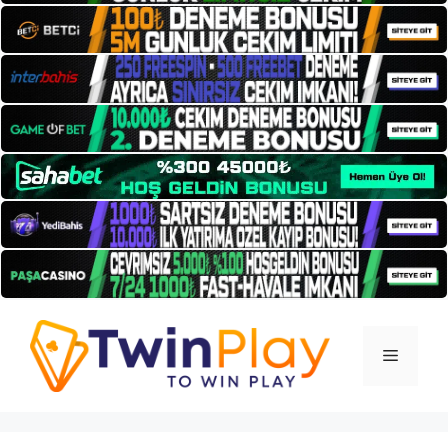
İçeriğe
atla
Menü