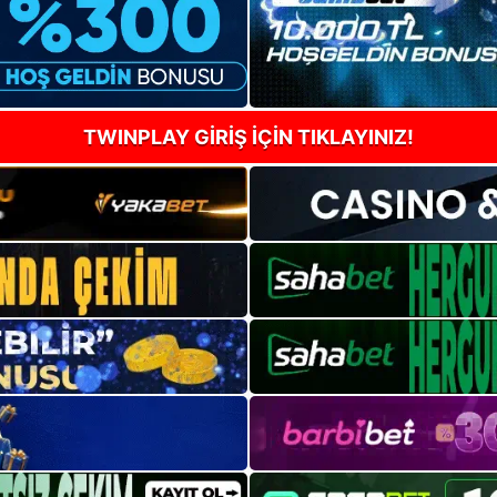
TWINPLAY GİRİŞ İÇİN TIKLAYINIZ!