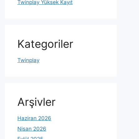
Twinplay Yüksek Kayıt
Kategoriler
Twinplay
Arşivler
Haziran 2026
Nisan 2026