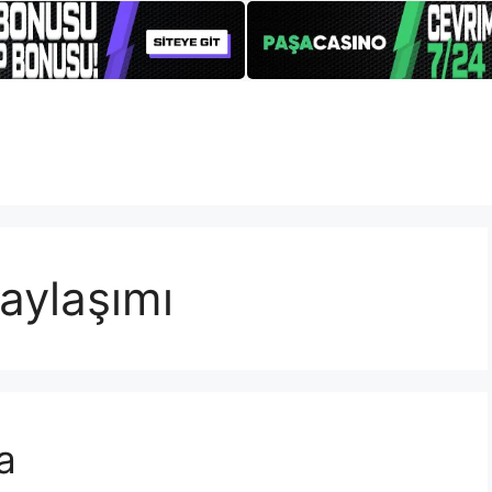
aylaşımı
a