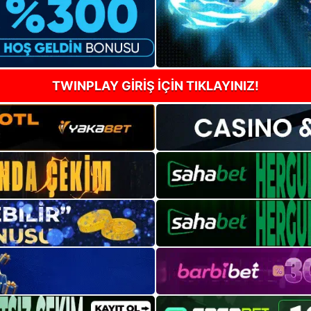
TWINPLAY GİRİŞ İÇİN TIKLAYINIZ!