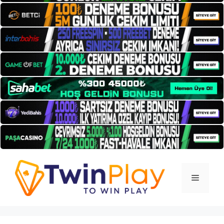
İçeriğe
atla
Menü