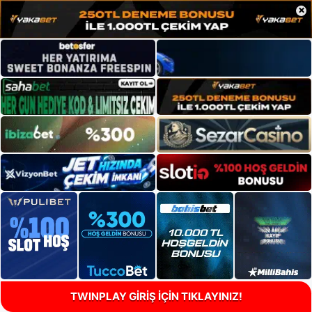
×
TWINPLAY GİRİŞ İÇİN TIKLAYINIZ!