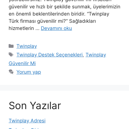
güvenilir ve hızlı bir şekilde sunmak, üyelerimizin
en önemli beklentilerinden biridir. “Twinplay
Türk firması güvenilir mi?” Sağladıkları
hizmetlerin …
Devamını oku
Kategoriler
Twinplay
Etiketler
Twinplay Destek Seçenekleri
,
Twinplay
Güvenilir Mi
Yorum yap
Son Yazılar
Twinplay Adresi