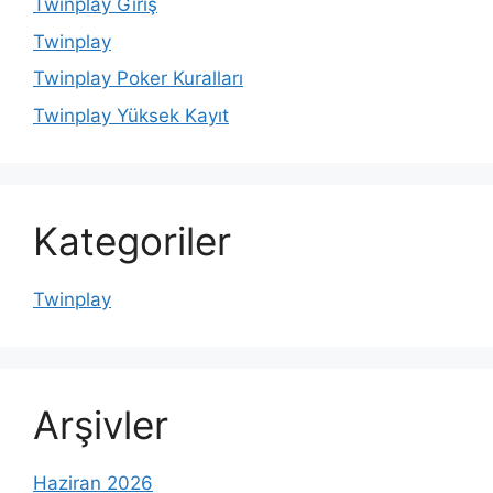
Twinplay Giriş
Twinplay
Twinplay Poker Kuralları
Twinplay Yüksek Kayıt
Kategoriler
Twinplay
Arşivler
Haziran 2026