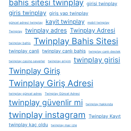
bahis sitesi twinplay
girisi twinplay
giris twinplay
giris yap twinplay
kayit twinplay
güncel adresi twinplay
mobil twinplay
twinplay adres
Twinplay Adresi
Twinplay
Twinplay Bahis Sitesi
twinplay bahis
twinplay canli
twinplay canlı bahis
twinplay canlı destek
twinplay girisi
twinplay casino severler
twinplay erişim
Twinplay Giriş
Twinplay Giriş Adresi
twinplay güncel adres
Twinplay Güncel Adresi
twinplay güvenlir mi
twinplay hakkında
twinplay instagram
Twinplay Kayıt
twinplay kaç oldu
twinplay maç izle