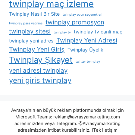
twinplay maç izleme
Twinplay Nasıl Bir Site
twinplay oyun seçenekleri
twinplay promosyon
twinplay para yatırma
twinplay sitesi
twinplay tv canli maç
twinplay tv
Twinplay Yeni Adresi
twinplay yeni adres
Twinplay Yeni Giriş
Twinplay Üyelik
Twinplay Şikayet
twitter twinplay
yeni adresi twinplay
yeni giris twinplay
Avrasya'nın en büyük reklam platformunda olmak için
Microsoft Teams:
reklam@avrasyamarketing.com
adresimizden veya Telegram: @Avrasyamarketing
adresimizden irtibat kurabilirsiniz. (Tek iletişim