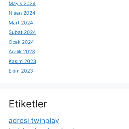
Mayıs 2024
Nisan 2024
Mart 2024
Şubat 2024
Ocak 2024
Aralık 2023
Kasım 2023
Ekim 2023
Etiketler
adresi twinplay