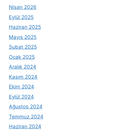
Nisan 2026
Eylül 2025
Haziran 2025
Mayıs 2025
Şubat 2025
Ocak 2025
Aralık 2024
Kasım 2024
Ekim 2024
Eylül 2024
Ağustos 2024
Temmuz 2024
Haziran 2024