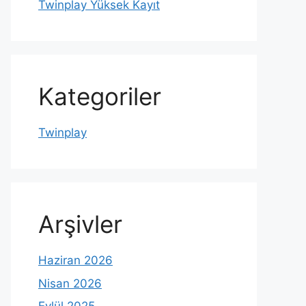
Twinplay Yüksek Kayıt
Kategoriler
Twinplay
Arşivler
Haziran 2026
Nisan 2026