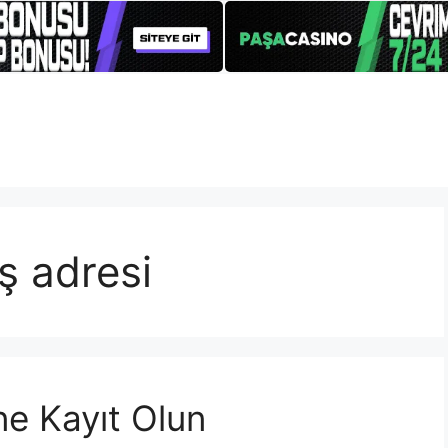
iş adresi
ne Kayıt Olun