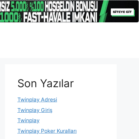
Son Yazılar
Twinplay Adresi
Twinplay Giriş
Twinplay
Twinplay Poker Kuralları