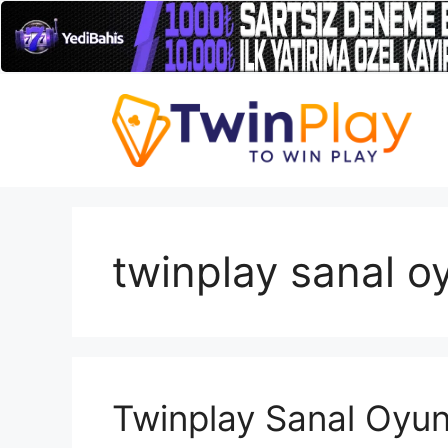
İçeriğe
atla
twinplay sanal oy
Twinplay Sanal Oyun