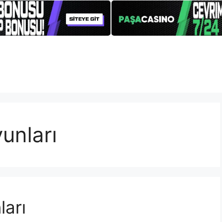
unları
ları