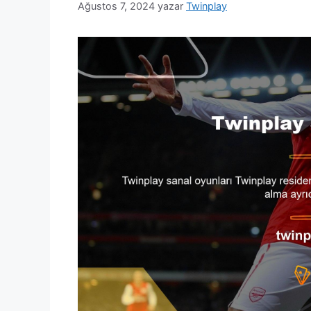
Ağustos 7, 2024
yazar
Twinplay