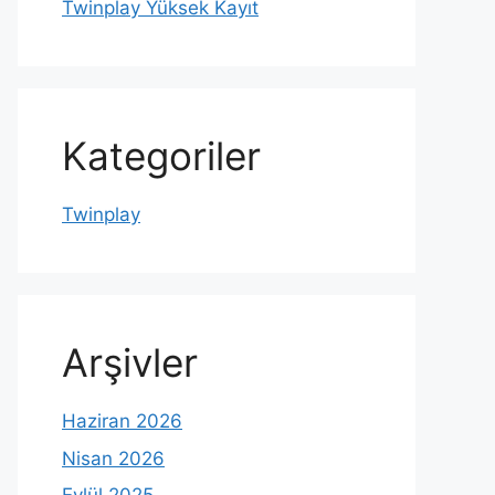
Twinplay Yüksek Kayıt
Kategoriler
Twinplay
Arşivler
Haziran 2026
Nisan 2026