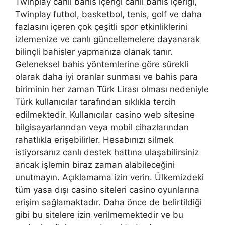
Twinplay canlı bahis içeriği canlı bahis içeriği,
Twinplay futbol, ​​basketbol, ​​tenis, golf ve daha
fazlasını içeren çok çeşitli spor etkinliklerini
izlemenize ve canlı güncellemelere dayanarak
bilinçli bahisler yapmanıza olanak tanır.
Geleneksel bahis yöntemlerine göre sürekli
olarak daha iyi oranlar sunması ve bahis para
biriminin her zaman Türk Lirası olması nedeniyle
Türk kullanıcılar tarafından sıklıkla tercih
edilmektedir. Kullanıcılar casino web sitesine
bilgisayarlarından veya mobil cihazlarından
rahatlıkla erişebilirler. Hesabınızı silmek
istiyorsanız canlı destek hattına ulaşabilirsiniz
ancak işlemin biraz zaman alabileceğini
unutmayın. Açıklamama izin verin. Ülkemizdeki
tüm yasa dışı casino siteleri casino oyunlarına
erişim sağlamaktadır. Daha önce de belirtildiği
gibi bu sitelere izin verilmemektedir ve bu