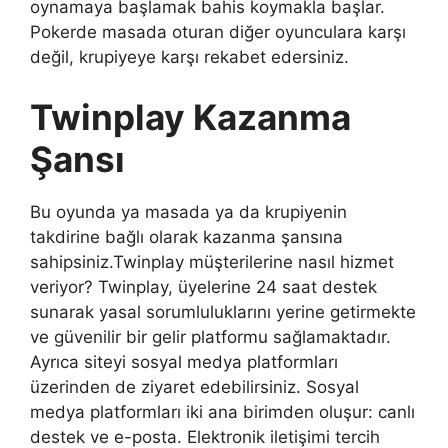
oynamaya başlamak bahis koymakla başlar.
Pokerde masada oturan diğer oyunculara karşı
değil, krupiyeye karşı rekabet edersiniz.
Twinplay Kazanma
Şansı
Bu oyunda ya masada ya da krupiyenin
takdirine bağlı olarak kazanma şansına
sahipsiniz.Twinplay müşterilerine nasıl hizmet
veriyor? Twinplay, üyelerine 24 saat destek
sunarak yasal sorumluluklarını yerine getirmekte
ve güvenilir bir gelir platformu sağlamaktadır.
Ayrıca siteyi sosyal medya platformları
üzerinden de ziyaret edebilirsiniz. Sosyal
medya platformları iki ana birimden oluşur: canlı
destek ve e-posta. Elektronik iletişimi tercih