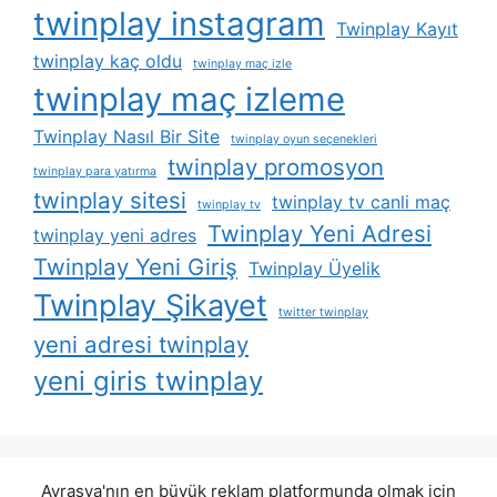
twinplay instagram
Twinplay Kayıt
twinplay kaç oldu
twinplay maç izle
twinplay maç izleme
Twinplay Nasıl Bir Site
twinplay oyun seçenekleri
twinplay promosyon
twinplay para yatırma
twinplay sitesi
twinplay tv canli maç
twinplay tv
Twinplay Yeni Adresi
twinplay yeni adres
Twinplay Yeni Giriş
Twinplay Üyelik
Twinplay Şikayet
twitter twinplay
yeni adresi twinplay
yeni giris twinplay
Avrasya'nın en büyük reklam platformunda olmak için