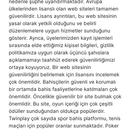
nedenle şüphe uyandırmaktadır. Avrupa
ülkelerinden lisanslı olan web siteleri tamamen
güvenilirdir. Lisans ayrıntıları, bu web sitesinin
yasal olarak yetkili olduğunu ve belirli
düzenlemelere uygun hizmetler sunduğunu
gösterir. Ayrıca, üyelerimizden kayıt işlemleri
sırasında elde ettiğimiz kişisel bilgileri, gizlilik
politikamıza uygun olarak üçüncü şahıslara
açıklamamayı taahhüt ederek güvenilirliğimizi
ortaya koyuyoruz. Bir web sitesinin
güvenilirliğini belirlemek için lisansını incelemek
çok önemlidir. Bahisçilerin güvenli ve korumalı
bir ortamda bahis faaliyetlerine katılmaları çok
önemlidir. Öncelikle güvenilir bir site bulmak çok
önemlidir. Bu site, oyun içeriği için çok çeşitli
ödüller sunduğundan oldukça popülerdir.
Twinplay çok sayıda spor bahis platformu, tenis
maçları için popüler oranlar sunmaktadır. Poker