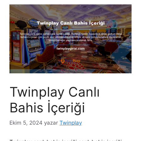
Twinplay Canlı
Bahis İçeriği
Ekim 5, 2024
yazar
Twinplay