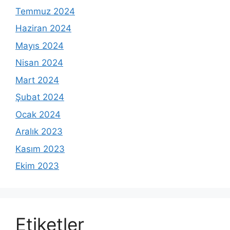
Temmuz 2024
Haziran 2024
Mayıs 2024
Nisan 2024
Mart 2024
Şubat 2024
Ocak 2024
Aralık 2023
Kasım 2023
Ekim 2023
Etiketler