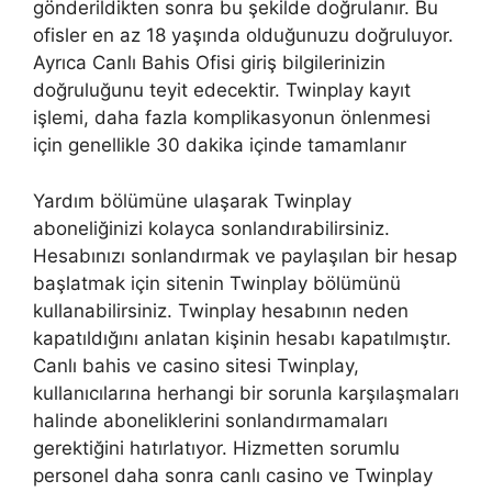
gönderildikten sonra bu şekilde doğrulanır. Bu
ofisler en az 18 yaşında olduğunuzu doğruluyor.
Ayrıca Canlı Bahis Ofisi giriş bilgilerinizin
doğruluğunu teyit edecektir. Twinplay kayıt
işlemi, daha fazla komplikasyonun önlenmesi
için genellikle 30 dakika içinde tamamlanır
Yardım bölümüne ulaşarak Twinplay
aboneliğinizi kolayca sonlandırabilirsiniz.
Hesabınızı sonlandırmak ve paylaşılan bir hesap
başlatmak için sitenin Twinplay bölümünü
kullanabilirsiniz. Twinplay hesabının neden
kapatıldığını anlatan kişinin hesabı kapatılmıştır.
Canlı bahis ve casino sitesi Twinplay,
kullanıcılarına herhangi bir sorunla karşılaşmaları
halinde aboneliklerini sonlandırmamaları
gerektiğini hatırlatıyor. Hizmetten sorumlu
personel daha sonra canlı casino ve Twinplay