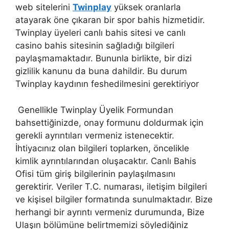
web sitelerini
Twinplay
yüksek oranlarla
atayarak öne çıkaran bir spor bahis hizmetidir.
Twinplay üyeleri canlı bahis sitesi ve canlı
casino bahis sitesinin sağladığı bilgileri
paylaşmamaktadır. Bununla birlikte, bir dizi
gizlilik kanunu da buna dahildir. Bu durum
Twinplay kaydının feshedilmesini gerektiriyor
Genellikle Twinplay Üyelik Formundan
bahsettiğinizde, onay formunu doldurmak için
gerekli ayrıntıları vermeniz istenecektir.
İhtiyacınız olan bilgileri toplarken, öncelikle
kimlik ayrıntılarından oluşacaktır. Canlı Bahis
Ofisi tüm giriş bilgilerinin paylaşılmasını
gerektirir. Veriler T.C. numarası, iletişim bilgileri
ve kişisel bilgiler formatında sunulmaktadır. Bize
herhangi bir ayrıntı vermeniz durumunda, Bize
Ulaşın bölümüne belirtmemizi söylediğiniz