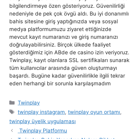
bilgilendirmeye özen gösteriyoruz. Güvenilirliği
nedeniyle de pek çok övgü aldı. Bu iyi donanımlı
bahis sitesine giriş yaptığınızda veya sosyal
medya platformumuzu ziyaret ettiğinizde
mevcut kayıt numaranızı ve giriş numaranızı
doğrulayabilirsiniz. Birçok ülkede faaliyet
gösterdiğimiz için ABde de casino izin veriyoruz.
Twinplay, kayıt olanlara SSL sertifikaları sunarak
tüm kullanıcılar arasında güven oluşturmayı
başardı. Bugüne kadar güvenilirlikle ilgili tekrar
eden herhangi bir sorunla karşılaşmadım
Kategoriler
Twinplay
Etiketler
twinplay instagram
,
twinplay oyun ortamı
,
twinplay üyelik uygulaması
Twinplay Platformu