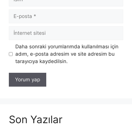
E-
posta
İnternet
sitesi
Daha sonraki yorumlarımda kullanılması için
adım, e-posta adresim ve site adresim bu
tarayıcıya kaydedilsin.
Son Yazılar