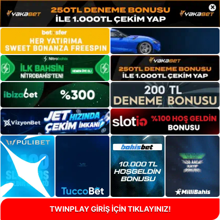
×
TWINPLAY GİRİŞ İÇİN TIKLAYINIZ!