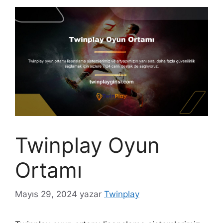
Twinplay Oyun
Ortamı
Mayıs 29, 2024
yazar
Twinplay