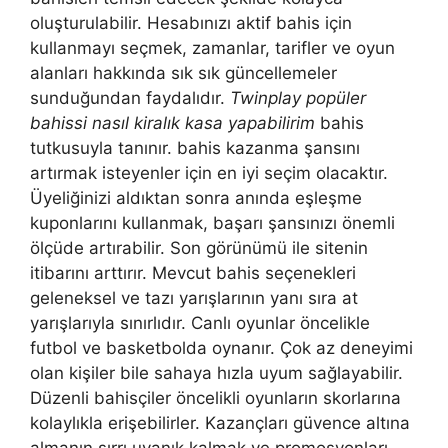
oluşturulabilir. Hesabınızı aktif bahis için
kullanmayı seçmek, zamanlar, tarifler ve oyun
alanları hakkında sık sık güncellemeler
sunduğundan faydalıdır.
Twinplay popüler
bahissi nasıl kiralık kasa yapabilirim
bahis
tutkusuyla tanınır. bahis kazanma şansını
artırmak isteyenler için en iyi seçim olacaktır.
Üyeliğinizi aldıktan sonra anında eşleşme
kuponlarını kullanmak, başarı şansınızı önemli
ölçüde artırabilir. Son görünümü ile sitenin
itibarını arttırır. Mevcut bahis seçenekleri
geleneksel ve tazı yarışlarının yanı sıra at
yarışlarıyla sınırlıdır. Canlı oyunlar öncelikle
futbol ve basketbolda oynanır. Çok az deneyimi
olan kişiler bile sahaya hızla uyum sağlayabilir.
Düzenli bahisçiler öncelikli oyunların skorlarına
kolaylıkla erişebilirler. Kazançları güvence altına
almanın sırrı uyanık kalmak ve promosyonları