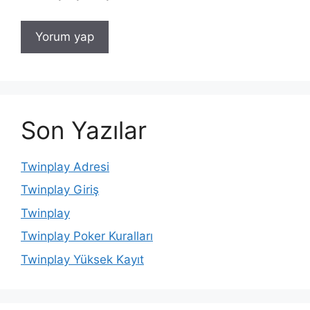
Son Yazılar
Twinplay Adresi
Twinplay Giriş
Twinplay
Twinplay Poker Kuralları
Twinplay Yüksek Kayıt