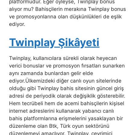
platformudur. Eğer öyleyse, Twinplay bonus
alıyor mu? Bahisçilerin merakına Twinplay bonus
ve promosyonlarına olan düşkünlükleri de eşlik
ediyor.
Twinplay Şikâyeti
Twinplay, kullanıcılara sürekli olarak heyecan
verici bonuslar ve promosyon fırsatları sunarken
aynı zamanda bunlardan gelir elde
ediyor.Ülkemizdeki diğer canlı oyun sitelerinde
olduğu gibi Twinplay bahis sitesinin güncel giriş
adresi de periyodik olarak değişiklik gösterebilir.
Hem tecrübeli hem de acemi bahisçilerin kişisel
internet adreslerini kullanarak yabancı canlı
bahis platformlarına erişmelerini yasaklayan bir
düzenleme olan Btk, Türk oyun sektörünü
düzenlemeyi amaçlıyor. Twinplay, çevrimiçi