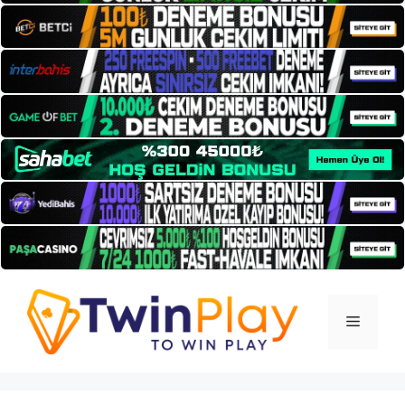
İçeriğe
atla
Menü