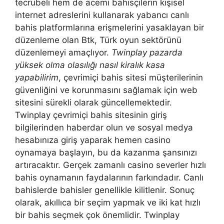
tecrübeli hem de acemi bahisçilerin kişisel
internet adreslerini kullanarak yabancı canlı
bahis platformlarına erişmelerini yasaklayan bir
düzenleme olan Btk, Türk oyun sektörünü
düzenlemeyi amaçlıyor.
Twinplay pazarda
yüksek olma olasılığı nasıl kiralık kasa
yapabilirim
, çevrimiçi bahis sitesi müşterilerinin
güvenliğini ve korunmasını sağlamak için web
sitesini sürekli olarak güncellemektedir.
Twinplay çevrimiçi bahis sitesinin giriş
bilgilerinden haberdar olun ve sosyal medya
hesabınıza giriş yaparak hemen casino
oynamaya başlayın, bu da kazanma şansınızı
artıracaktır. Gerçek zamanlı casino severler hızlı
bahis oynamanın faydalarının farkındadır. Canlı
bahislerde bahisler genellikle kilitlenir. Sonuç
olarak, akıllıca bir seçim yapmak ve iki kat hızlı
bir bahis seçmek çok önemlidir. Twinplay