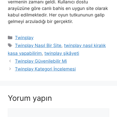
vermenin zamanı geldi. Kullanıcı dostu
arayüzüne göre canlı bahis en uygun site olarak
kabul edilmektedir. Her oyun tutkununun galip
gelmeyi arzuladığı bir gerçektir.
Kategoriler
Twinplay
Etiketler
Twinplay Nasıl Bir Site
,
twinplay nasıl kiralık
kasa yapabilirim
,
twinplay şikâyeti
Twinplay Güvenilebilir Mi
Twinplay Kategori İncelemesi
Yorum yapın
Yorum