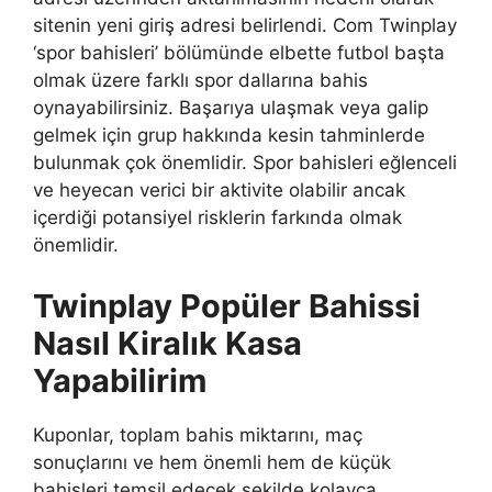
sitenin yeni giriş adresi belirlendi. Com Twinplay
‘spor bahisleri’ bölümünde elbette futbol başta
olmak üzere farklı spor dallarına bahis
oynayabilirsiniz. Başarıya ulaşmak veya galip
gelmek için grup hakkında kesin tahminlerde
bulunmak çok önemlidir. Spor bahisleri eğlenceli
ve heyecan verici bir aktivite olabilir ancak
içerdiği potansiyel risklerin farkında olmak
önemlidir.
Twinplay Popüler Bahissi
Nasıl Kiralık Kasa
Yapabilirim
Kuponlar, toplam bahis miktarını, maç
sonuçlarını ve hem önemli hem de küçük
bahisleri temsil edecek şekilde kolayca